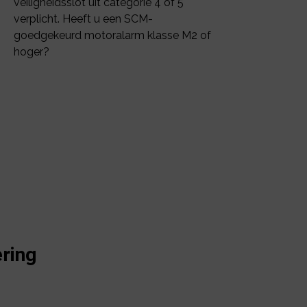
veiligheidsslot uit categorie 4 of 5
verplicht. Heeft u een SCM-
goedgekeurd motoralarm klasse M2 of
hoger?
ring