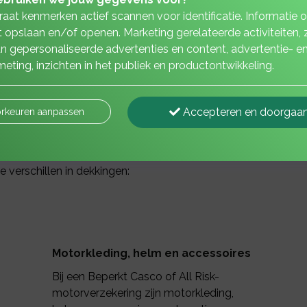
aat kenmerken actief scannen voor identificatie. Informatie 
 opslaan en/of openen. Marketing gerelateerde activiteiten, 
n gepersonaliseerde advertenties en content, advertentie- e
antoor Van den Elzen regelen wij ee
eting, inzichten in het publiek en productontwikkeling.
een hobby of zelfs een way of life. Uw motor goed en goedk
Accepteren en doorgaa
rkeuren aanpassen
uw rijgedrag. Wist u overigens dat u ook voor een zomerdekki
de stalling blijft.
 verschillen in dekkingen:
Motorkleding, helm en accessoires
Bij een Beperkt Casco of All Risk-
motorverzekering zijn motorkleding,