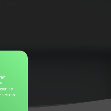
w
van
w
sen' te
orkeuren