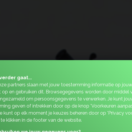
verder gaat...
nze partners slaan met jouw toestemming informatie op jou
 op en gebruiken dit. Browsegegevens worden door middel 
ingezameld om persoonsgegevens te verwerken. Je kunt jou
ing geven of intrekken door op de knop 'Voorkeuren aanpas
 Je kunt op elk moment je keuzes beheren door op 'Privacy vo
 te klikken in de footer van de website.
bruiken we jouw gegevens voor?