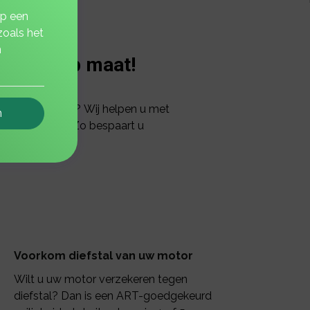
op een
zoals het
n
n polis op maat!
oop verzekeren? Wij helpen u met
n
ng kunt kiezen? Zo bespaart u
Voorkom diefstal van uw motor
Wilt u uw motor verzekeren tegen
diefstal? Dan is een ART-goedgekeurd