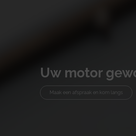
Uw motor gewo
Maak een afspraak en kom langs