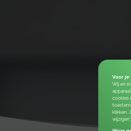
Voor je 
Wij en o
apparaat
cookies 
toestemm
klikken.
wijzigen'
Waar ge