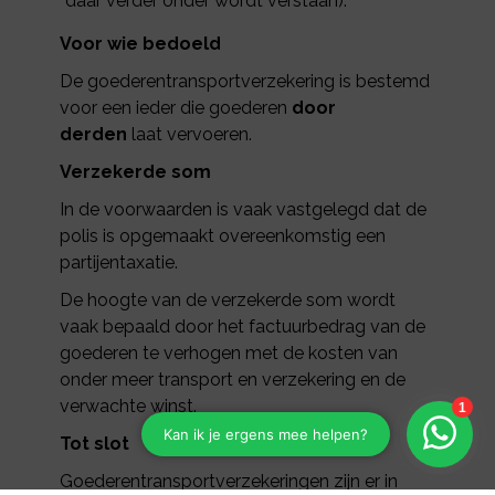
daar verder onder wordt verstaan).
Voor wie bedoeld
De goederentransportverzekering is bestemd
voor een ieder die goederen
door
derden
laat vervoeren.
Verzekerde som
In de voorwaarden is vaak vastgelegd dat de
polis is opgemaakt overeenkomstig een
partijentaxatie.
De hoogte van de verzekerde som wordt
vaak bepaald door het factuurbedrag van de
goederen te verhogen met de kosten van
onder meer transport en verzekering en de
verwachte winst.
Tot slot
Goederentransportverzekeringen zijn er in