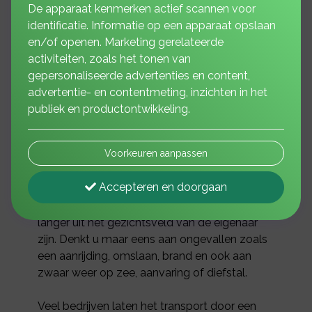
De apparaat kenmerken actief scannen voor
identificatie. Informatie op een apparaat opslaan
en/of openen. Marketing gerelateerde
Goederentransport
activiteiten, zoals het tonen van
gepersonaliseerde advertenties en content,
advertentie- en contentmeting, inzichten in het
De dichtheid van het verkeer en de omvang
publiek en productontwikkeling.
van de handel nemen jaarlijks toe. Ondanks
het feit dat het vervoer met de grootst
Voorkeuren aanpassen
mogelijke zorg wordt omgeven, is er altijd
kans op schade.
Accepteren en doorgaan
Die kans wordt groter naarmate de goederen
langer uit het gezichtsveld van de eigenaar
zijn. Denkt u maar eens aan ongevallen zoals
een aanrijding, omslaan, brand en ook aan
zwaar weer op zee, aanvaring of diefstal.
Veel bedrijven laten het transport door een