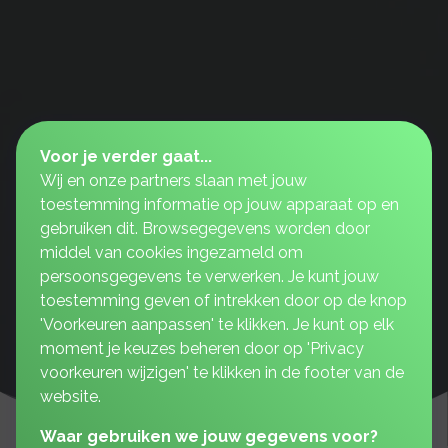
Voor je verder gaat...
Wij en onze partners slaan met jouw
toestemming informatie op jouw apparaat op en
gebruiken dit. Browsegegevens worden door
middel van cookies ingezameld om
persoonsgegevens te verwerken. Je kunt jouw
toestemming geven of intrekken door op de knop
'Voorkeuren aanpassen' te klikken. Je kunt op elk
moment je keuzes beheren door op 'Privacy
voorkeuren wijzigen' te klikken in de footer van de
website.
Waar gebruiken we jouw gegevens voor?